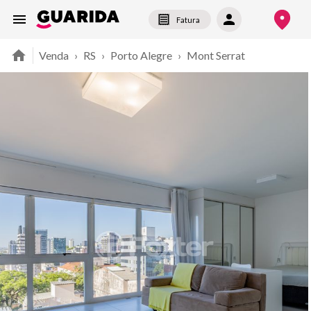
Fatura
Venda
›
RS
›
Porto Alegre
›
Mont Serrat