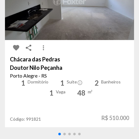
Chácara das Pedras
Doutor Nilo Peçanha
Porto Alegre - RS
1
1
2
Dormitório
Suíte
Banheiros
1
48
Vaga
m²
R$ 510.000
Código:
991821