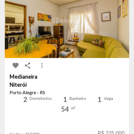
Medianeira
Niterói
Porto Alegre - RS
2
1
1
Dormitórios
Banheiro
Vaga
54
m²
R$ 225.000