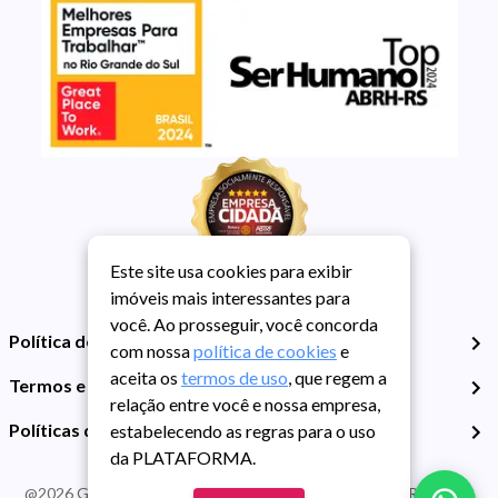
Este site usa cookies para exibir
imóveis mais interessantes para
você. Ao prosseguir, você concorda
Política de Privacidade
com nossa
política de cookies
e
aceita os
termos de uso
, que regem a
Termos e Condições de Uso
relação entre você e nossa empresa,
Políticas de Cookies
estabelecendo as regras para o uso
da PLATAFORMA.
@
2026
Guarida Imóvel. Todos os direitos reservados. CRECI RS -