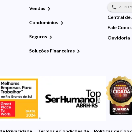
ATENDIM
Vendas
Central de
Condomínios
Fale Cono
Seguros
Ouvidoria
Soluções Financeiras
 de Privacidade
Termos e Condições de Uso
Políticas de Cook