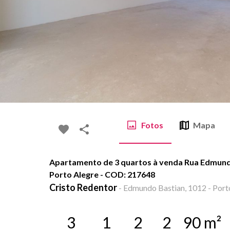
Fotos
Mapa
Apartamento de 3 quartos à venda Rua Edmundo
Porto Alegre - COD: 217648
Cristo Redentor
-
Edmundo Bastian, 1012 - Porto
3
1
2
2
90
m²