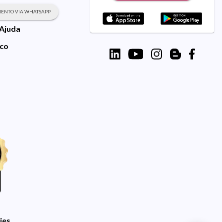
ENTO VIA WHATSAPP
 Ajuda
sco
ies