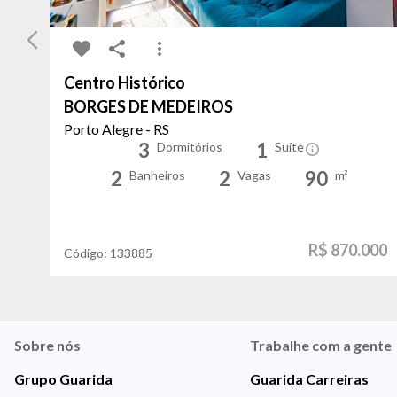
Centro Histórico
BORGES DE MEDEIROS
Porto Alegre - RS
3
1
Dormitórios
Suíte
2
2
90
Banheiros
Vagas
m²
R$ 870.000
Código:
133885
Sobre nós
Trabalhe com a gente
Grupo Guarida
Guarida Carreiras