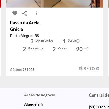
Passo da Areia
Grécia
Porto Alegre - RS
3
1
Dormitórios
Suíte
2
2
90
Banheiros
Vagas
m²
R$ 870.000
Código:
981003
Áreas de negócio
Central d
Aluguéis
(51) 3327-