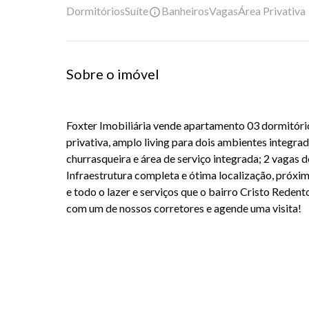
Dormitórios
Suíte
Banheiros
Vagas
Área Privativa
Sobre o imóvel
Foxter Imobiliária vende apartamento 03 dormitório
privativa, amplo living para dois ambientes integra
churrasqueira e área de serviço integrada; 2 vagas 
Infraestrutura completa e ótima localização, próx
e todo o lazer e serviços que o bairro Cristo Reden
com um de nossos corretores e agende uma visita!