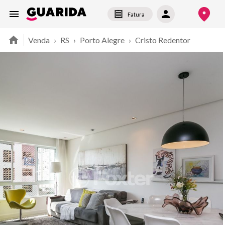
Fatura
Venda
›
RS
›
Porto Alegre
›
Cristo Redentor