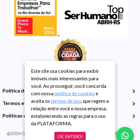
Este site usa cookies para exibir
imóveis mais interessantes para
você. Ao prosseguir, você concorda
Política de Privacidade
com nossa
política de cookies
e
aceita os
termos de uso
, que regem a
Termos e Condições de Uso
relação entre você e nossa empresa,
Políticas de Cookies
estabelecendo as regras para o uso
da PLATAFORMA.
@
2026
Guarida Imóvel. Todos os direitos reservados. CRECI RS -
OK, ENTENDI
413J | CNPJ Guarida: 89.398.606/0001-30