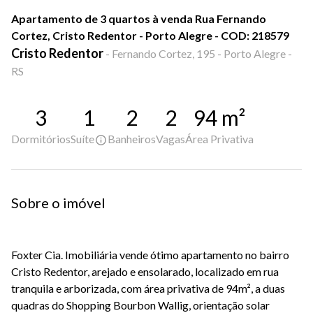
Apartamento de 3 quartos à venda Rua Fernando
Cortez, Cristo Redentor - Porto Alegre - COD: 218579
Cristo Redentor
-
Fernando Cortez, 195 - Porto Alegre -
RS
3
1
2
2
94
m²
Dormitórios
Suíte
Banheiros
Vagas
Área Privativa
Sobre o imóvel
Foxter Cia. Imobiliária vende ótimo apartamento no bairro
Cristo Redentor, arejado e ensolarado, localizado em rua
tranquila e arborizada, com área privativa de 94m², a duas
quadras do Shopping Bourbon Wallig, orientação solar