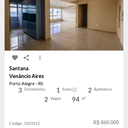
Santana
Venâncio Aires
Porto Alegre - RS
3
1
2
Dormitórios
Suíte
Banheiros
2
94
Vagas
m²
R$ 860.000
Código:
1013312