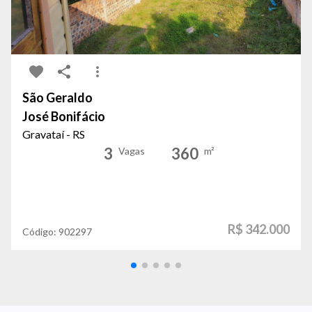
São Geraldo
José Bonifácio
Gravataí - RS
3
360
Vagas
m²
R$ 342.000
Código:
902297