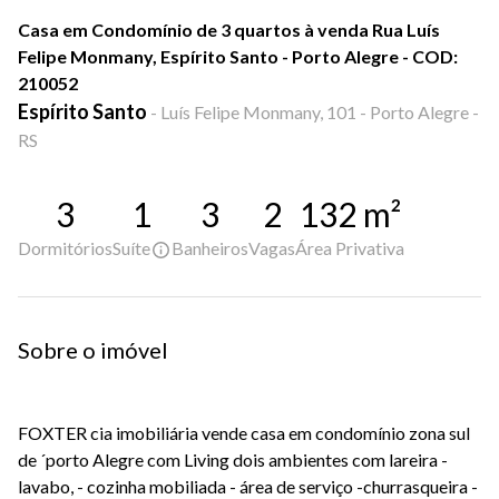
Casa em Condomínio de 3 quartos à venda Rua Luís
Felipe Monmany, Espírito Santo - Porto Alegre - COD:
210052
Espírito Santo
-
Luís Felipe Monmany, 101 - Porto Alegre -
RS
3
1
3
2
132
m²
Dormitórios
Suíte
Banheiros
Vagas
Área Privativa
Sobre o imóvel
FOXTER cia imobiliária vende casa em condomínio zona sul
de ´porto Alegre com Living dois ambientes com lareira -
lavabo, - cozinha mobiliada - área de serviço -churrasqueira -