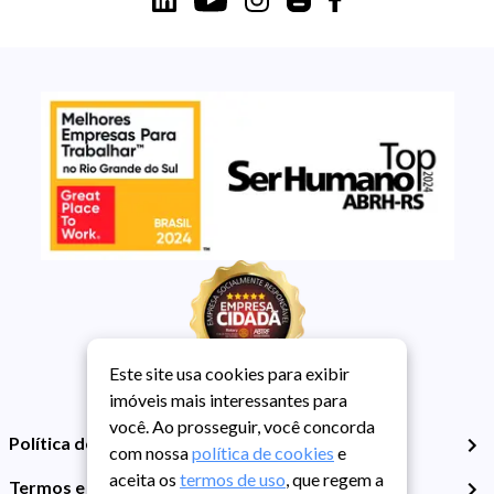
Este site usa cookies para exibir
imóveis mais interessantes para
você. Ao prosseguir, você concorda
Política de Privacidade
com nossa
política de cookies
e
aceita os
termos de uso
, que regem a
Termos e Condições de Uso