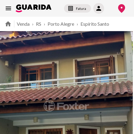
Fatura
Venda
›
RS
›
Porto Alegre
›
Espírito Santo