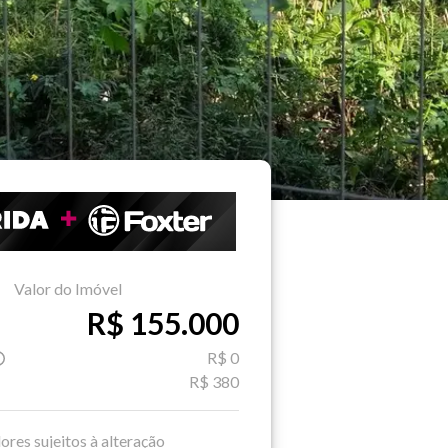
Valor do Imóvel
R$ 155.000
R$ 0
R$ 380
ores sujeitos à alteração