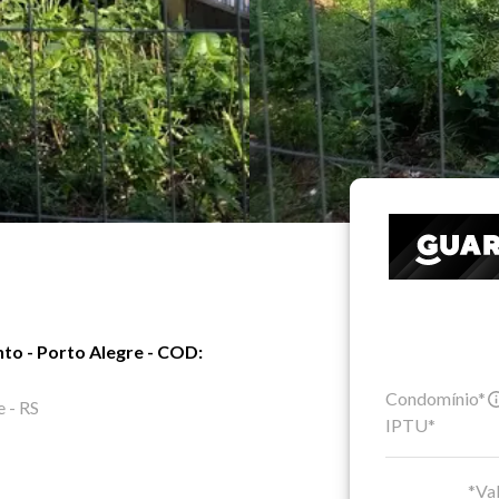
to - Porto Alegre - COD:
Condomínio*
 - RS
IPTU*
*Val