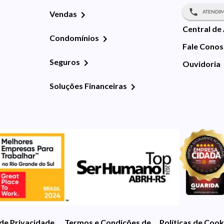
ATENDIM
Vendas
Central de
Condomínios
Fale Cono
Seguros
Ouvidoria
Soluções Financeiras
 de Privacidade
Termos e Condições de Uso
Políticas de Cook