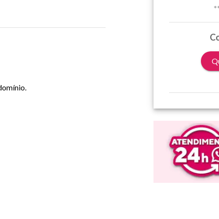
*
Co
Qu
domínio.