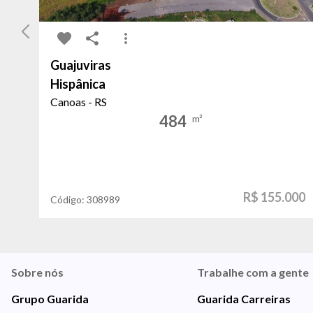
Guajuviras
Hispânica
Canoas - RS
484
m²
R$ 155.000
Código:
308989
Sobre nós
Trabalhe com a gente
Grupo Guarida
Guarida Carreiras