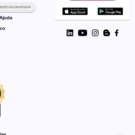
ENTO VIA WHATSAPP
 Ajuda
sco
ies