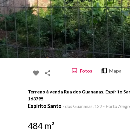
Fotos
Mapa
Terreno à venda Rua dos Guananas, Espírito San
163795
Espírito Santo
-
dos Guananas, 122 - Porto Alegre
484
m²