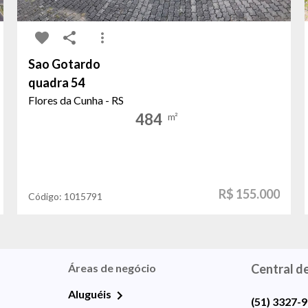
Sao Gotardo
quadra 54
Flores da Cunha - RS
484
m²
R$ 155.000
Código:
1015791
Áreas de negócio
Central d
Aluguéis
(51) 3327-