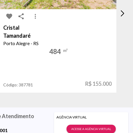
Cristal
Sa
Tamandaré
qu
Porto Alegre - RS
Fl
484
m²
R$ 155.000
Código:
387781
Có
e Atendimento
AGÊNCIA VIRTUAL
ACESSE A AGÊNCIA VIRTUAL
9001