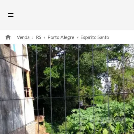
Venda
›
RS
›
Porto Alegre
›
Espírito Santo