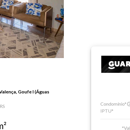
alença, Goufe I (Águas
Condomínio*
 RS
IPTU*
m²
*Val