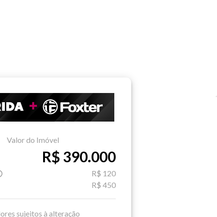
Valor do Imóvel
R$ 390.000
R$ 120
R$ 450
ores sujeitos à alteração