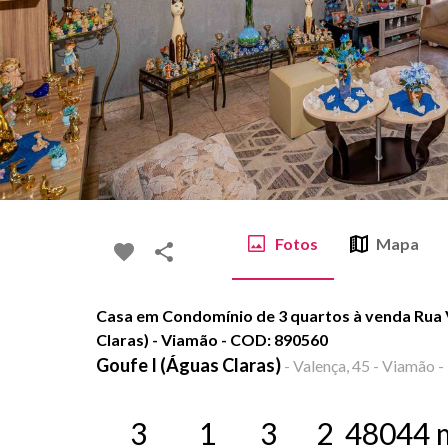
Fotos
Mapa
Casa em Condomínio de 3 quartos à venda Rua V
Claras) - Viamão - COD: 890560
Goufe I (Águas Claras)
-
Valença, 45 - Viamão -
3
1
3
2
48044