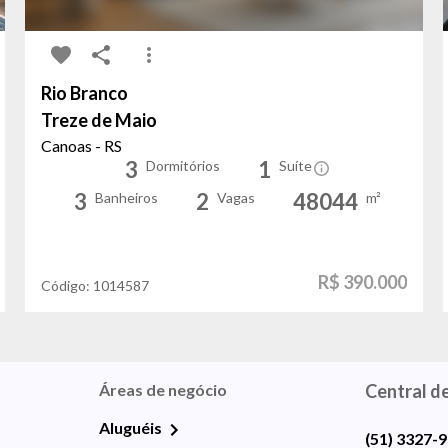
Rio Branco
Treze de Maio
Canoas - RS
3
1
Dormitórios
Suíte
3
2
48044
Banheiros
Vagas
m²
R$ 390.000
Código:
1014587
Áreas de negócio
Central d
Aluguéis
(51) 3327-