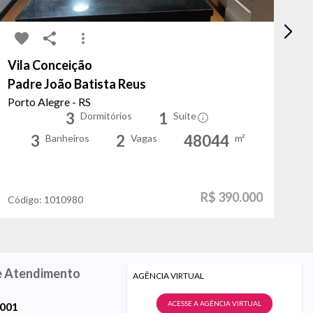
Vila Conceição
Ig
Padre João Batista Reus
do
Porto Alegre - RS
Ca
3
1
Dormitórios
Suíte
3
2
48044
Banheiros
Vagas
m²
R$ 390.000
Código:
1010980
Có
e Atendimento
AGÊNCIA VIRTUAL
ACESSE A AGÊNCIA VIRTUAL
9001