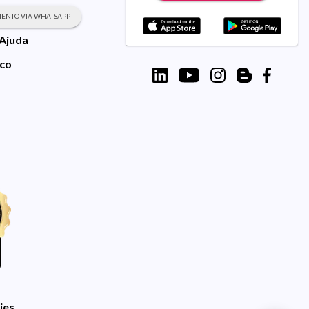
ENTO VIA WHATSAPP
 Ajuda
sco
ies