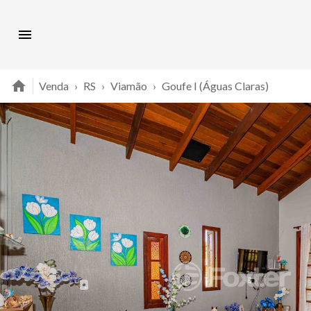
Venda
›
RS
›
Viamão
›
Goufe I (Águas Claras)