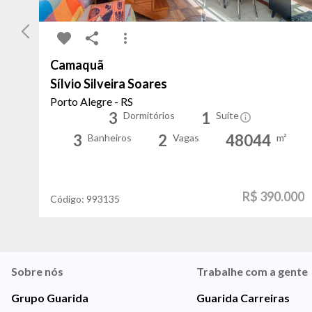
Camaquã
Sílvio Silveira Soares
Porto Alegre - RS
3
1
Dormitórios
Suíte
3
2
48044
Banheiros
Vagas
m²
R$ 390.000
Código:
993135
Sobre nós
Trabalhe com a gente
Grupo Guarida
Guarida Carreiras