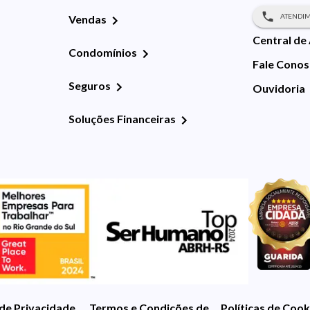
ATENDIM
Vendas
Central de
Condomínios
Fale Cono
Seguros
Ouvidoria
Soluções Financeiras
 de Privacidade
Termos e Condições de Uso
Políticas de Cook