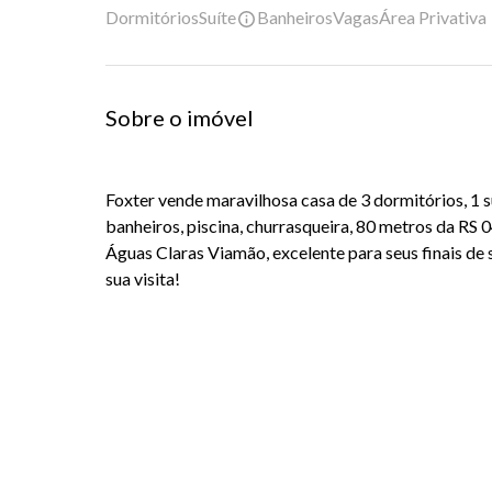
Dormitórios
Suíte
Banheiros
Vagas
Área Privativa
Sobre o imóvel
Foxter vende maravilhosa casa de 3 dormitórios, 1 suí
banheiros, piscina, churrasqueira, 80 metros da RS
Águas Claras Viamão, excelente para seus finais d
sua visita!