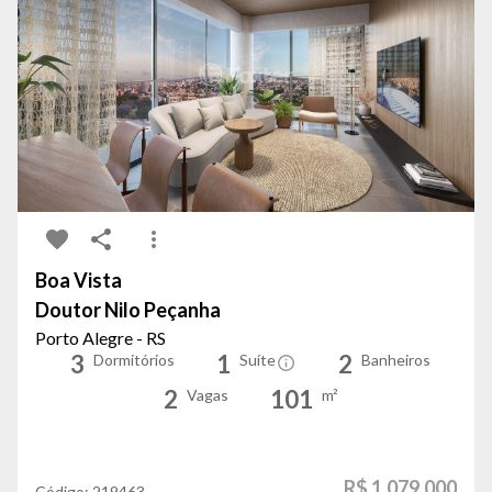
Boa Vista
Doutor Nilo Peçanha
Porto Alegre - RS
3
1
2
Dormitórios
Suíte
Banheiros
2
101
Vagas
m²
R$ 1.079.000
Código:
219463