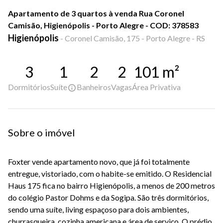
Apartamento de 3 quartos à venda Rua Coronel
Camisão, Higienópolis - Porto Alegre - COD: 378583
Higienópolis
-
Coronel Camisão, 175 - Porto Alegre - RS
3
1
2
2
101
m²
Dormitórios
Suíte
Banheiros
Vagas
Área Privativa
Sobre o imóvel
Foxter vende apartamento novo, que já foi totalmente
entregue, vistoriado, com o habite-se emitido. O Residencial
Haus 175 fica no bairro Higienópolis, a menos de 200 metros
do colégio Pastor Dohms e da Sogipa. São três dormitórios,
sendo uma suíte, living espaçoso para dois ambientes,
churrasqueira, cozinha americana e área de serviço. O prédio