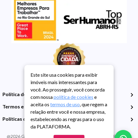
Este site usa cookies para exibir
imóveis mais interessantes para
você. Ao prosseguir, você concorda
Política de Privacidade
com nossa
política de cookies
e
aceita os
termos de uso
, que regem a
Termos e Condições de Uso
relação entre você e nossa empresa,
Políticas de Cookies
estabelecendo as regras para o uso
da PLATAFORMA.
@
2026
Guarida Imóvel. Todos os direitos reservados. CRECI RS -