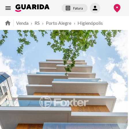
Fatura
Venda
›
RS
›
Porto Alegre
›
Higienópolis