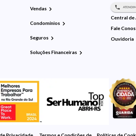
ATENDIM
Vendas
Central de
Condomínios
Fale Cono
Seguros
Ouvidoria
Soluções Financeiras
 de Privacidade
Termos e Condições de Uso
Políticas de Cook