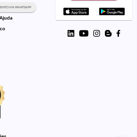
ENTO VIA WHATSAPP
 Ajuda
sco
ies