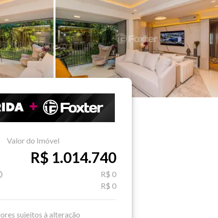
Valor do Imóvel
R$ 1.014.740
R$ 0
R$ 0
ores sujeitos à alteração