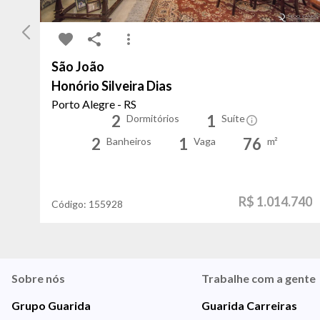
São João
Honório Silveira Dias
Porto Alegre - RS
2
1
Dormitórios
Suíte
2
1
76
Banheiros
Vaga
m²
R$ 1.014.740
Código:
155928
Sobre nós
Trabalhe com a gente
Grupo Guarida
Guarida Carreiras