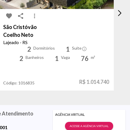
São Cristóvão
Pa
Coelho Neto
Jo
Lajeado - RS
Po
2
1
Dormitórios
Suíte
2
1
76
Banheiros
Vaga
m²
R$ 1.014.740
Código:
1016835
Có
e Atendimento
AGÊNCIA VIRTUAL
ACESSE A AGÊNCIA VIRTUAL
9001