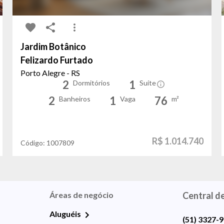
Jardim Botânico
Felizardo Furtado
Porto Alegre - RS
2
1
Dormitórios
Suíte
2
1
76
Banheiros
Vaga
m²
R$ 1.014.740
Código:
1007809
Áreas de negócio
Central d
Aluguéis
(51) 3327-