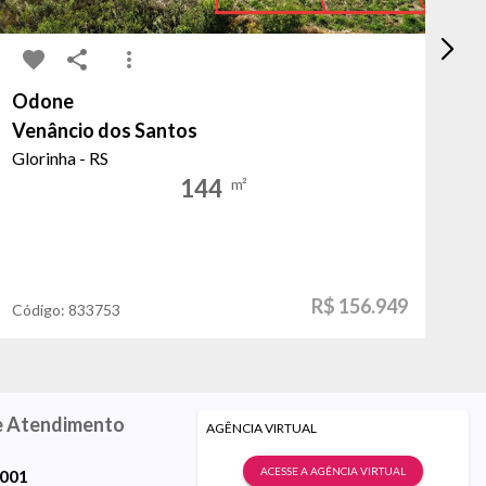
Odone
Sa
Venâncio dos Santos
qu
Glorinha - RS
Fl
144
m²
R$ 156.949
Código:
833753
Có
e Atendimento
AGÊNCIA VIRTUAL
ACESSE A AGÊNCIA VIRTUAL
9001