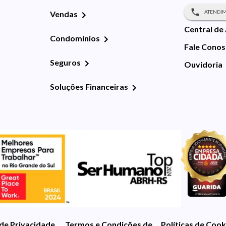
ATENDIM
Vendas
Central de
Condomínios
Fale Cono
Seguros
Ouvidoria
Soluções Financeiras
 de Privacidade
Termos e Condições de Uso
Políticas de Cook