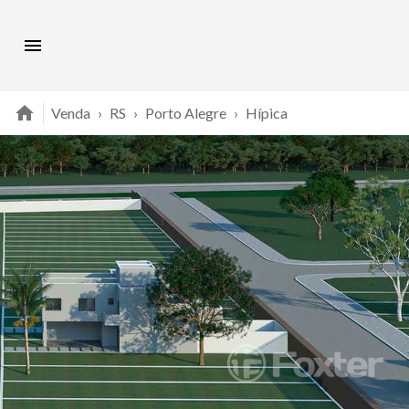
Venda
›
RS
›
Porto Alegre
›
Hípica