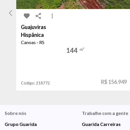
Guajuviras
Hispânica
Canoas - RS
144
m²
R$ 156.949
Código:
218772
Sobre nós
Trabalhe com a gente
Grupo Guarida
Guarida Carreiras