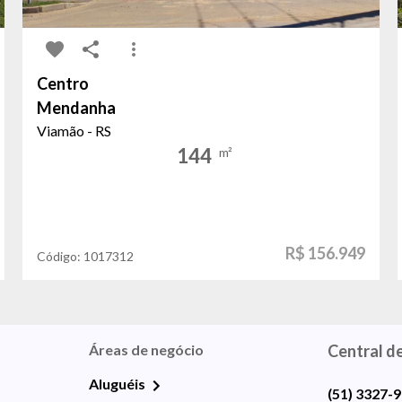
Centro
Mendanha
Viamão - RS
144
m²
R$ 156.949
Código:
1017312
Áreas de negócio
Central d
Aluguéis
(51) 3327-