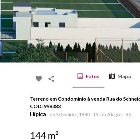
Fotos
Mapa
Terreno em Condomínio à venda Rua do Schneider
COD: 998383
Hípica
-
do Schneider, 1880 - Porto Alegre - RS
144
m²