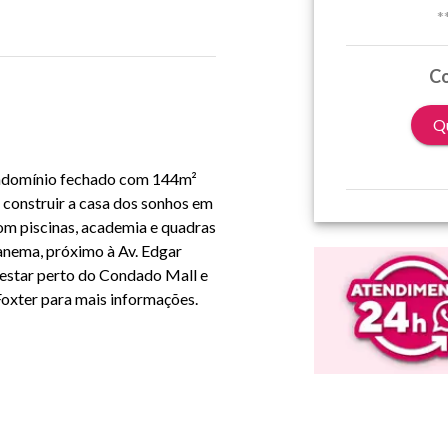
*
Co
Qu
ondomínio fechado com 144m² 
 construir a casa dos sonhos em 
m piscinas, academia e quadras 
anema, próximo à Av. Edgar 
 estar perto do Condado Mall e 
oxter para mais informações. 