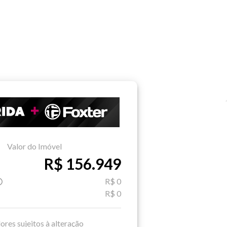
Valor do Imóvel
R$ 156.949
R$ 0
R$ 0
ores sujeitos à alteração