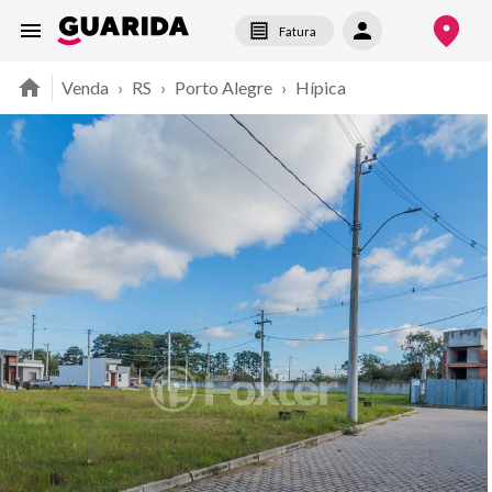
Fatura
Venda
›
RS
›
Porto Alegre
›
Hípica