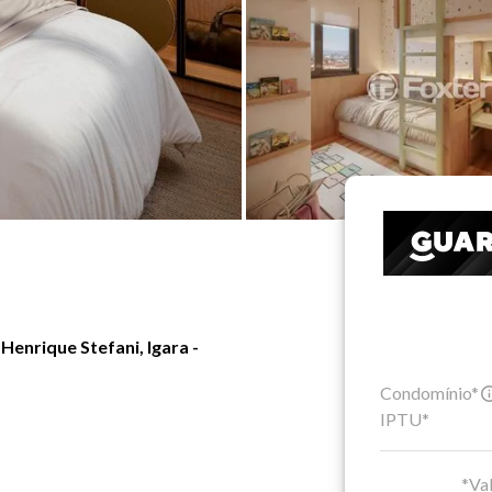
enrique Stefani, Igara -
Condomínio*
IPTU*
*Val