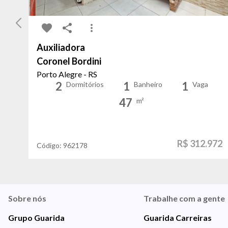
Auxiliadora
Coronel Bordini
Porto Alegre - RS
2
1
1
Dormitórios
Banheiro
Vaga
47
m²
R$ 312.972
Código:
962178
Sobre nós
Trabalhe com a gente
Grupo Guarida
Guarida Carreiras