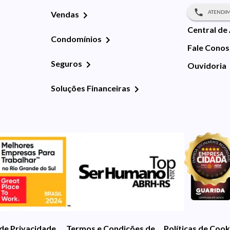
ATENDIM
Vendas
Central de
Condomínios
Fale Cono
Seguros
Ouvidoria
Soluções Financeiras
 de Privacidade
Termos e Condições de Uso
Políticas de Cook