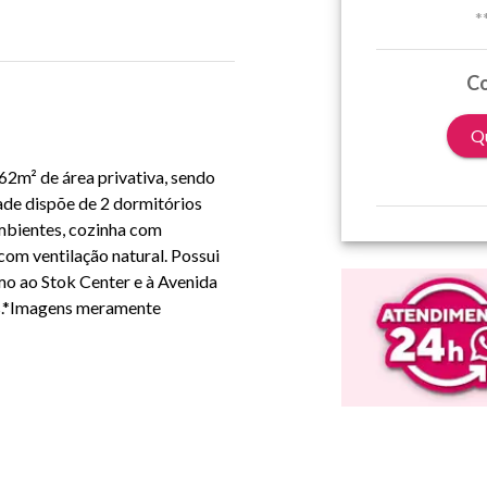
*
Co
Qu
62m² de área privativa, sendo
ade dispõe de 2 dormitórios
ambientes, cozinha com
com ventilação natural. Possui
mo ao Stok Center e à Avenida
is.*Imagens meramente