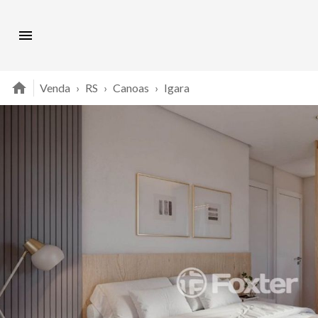
Venda
›
RS
›
Canoas
›
Igara