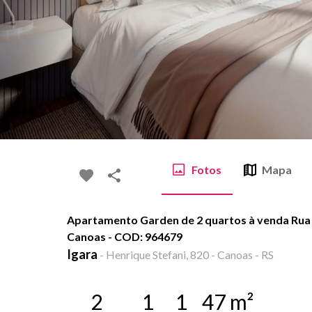
Fotos
Mapa
Apartamento Garden de 2 quartos à venda Rua H
Canoas - COD: 964679
Igara
-
Henrique Stefani, 820 - Canoas - RS
2
1
1
47
m²