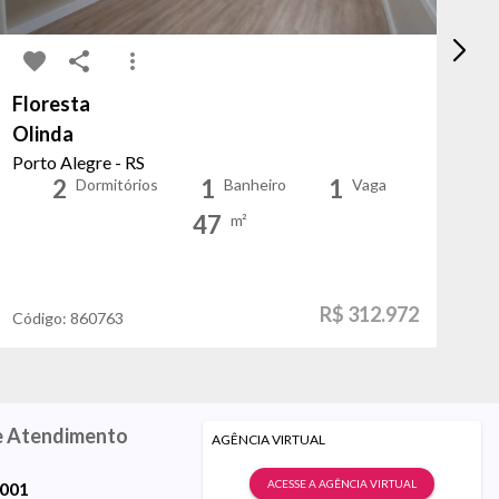
Floresta
Cr
Olinda
Ál
Porto Alegre - RS
Po
2
1
1
Dormitórios
Banheiro
Vaga
47
m²
R$ 312.972
Código:
860763
Có
e Atendimento
AGÊNCIA VIRTUAL
ACESSE A AGÊNCIA VIRTUAL
9001