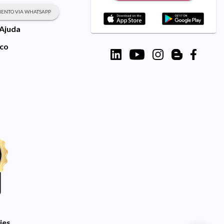
ENTO VIA WHATSAPP
 Ajuda
sco
ies