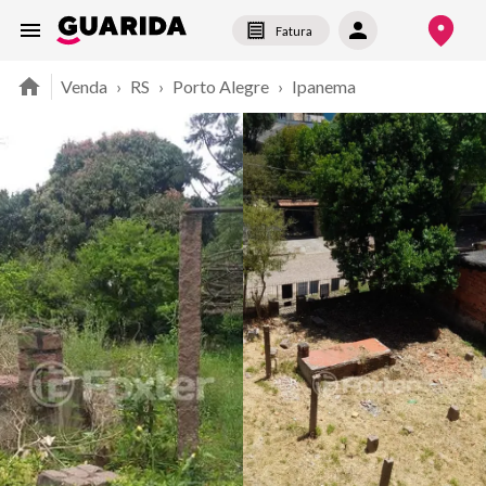
Fatura
Venda
›
RS
›
Porto Alegre
›
Ipanema