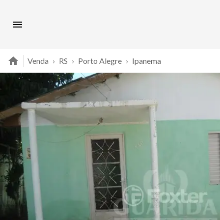
Venda
›
RS
›
Porto Alegre
›
Ipanema