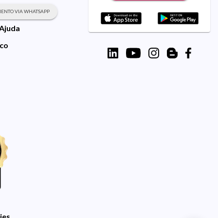
ENTO VIA WHATSAPP
 Ajuda
sco
ies