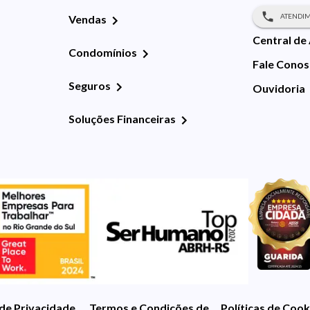
ATENDIM
Vendas
Central de
Condomínios
Fale Cono
Seguros
Ouvidoria
Soluções Financeiras
 de Privacidade
Termos e Condições de Uso
Políticas de Cook