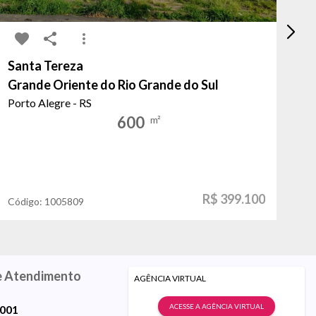
Santa Tereza
Sã
Grande Oriente do Rio Grande do Sul
Do
Porto Alegre - RS
Po
600
m²
R$ 399.100
Código:
1005809
Có
e Atendimento
AGÊNCIA VIRTUAL
ACESSE A AGÊNCIA VIRTUAL
9001