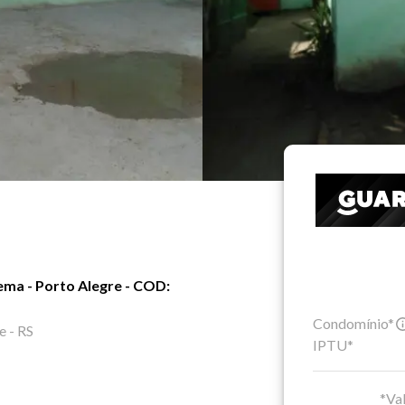
ema - Porto Alegre - COD:
Condomínio*
e - RS
IPTU*
*Val