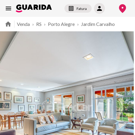
Fatura
Venda
›
RS
›
Porto Alegre
›
Jardim Carvalho