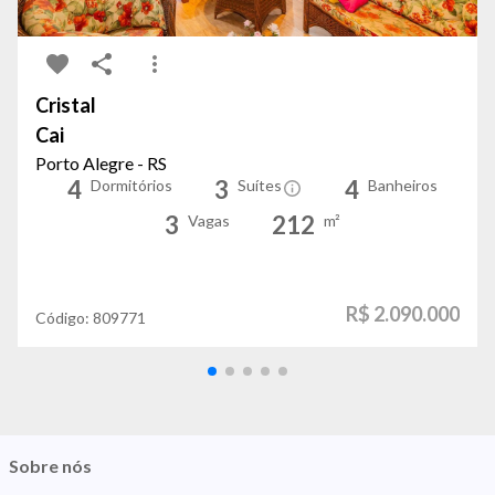
Cristal
Cai
Porto Alegre - RS
4
3
4
Dormitórios
Suítes
Banheiros
3
212
Vagas
m²
R$ 2.090.000
Código:
809771
Sobre nós