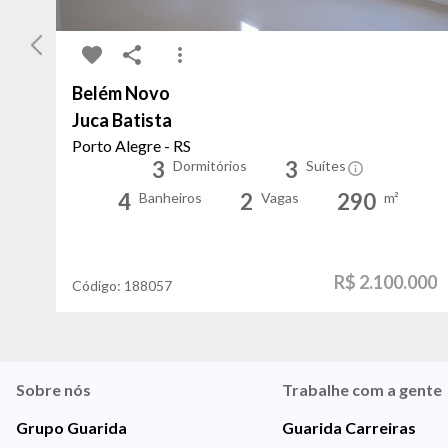
Belém Novo
Juca Batista
Porto Alegre - RS
3
3
Dormitórios
Suítes
4
2
290
Banheiros
Vagas
m²
R$ 2.100.000
Código:
188057
Sobre nós
Trabalhe com a gente
Grupo Guarida
Guarida Carreiras