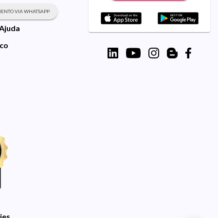
ENTO VIA WHATSAPP
 Ajuda
sco
ies