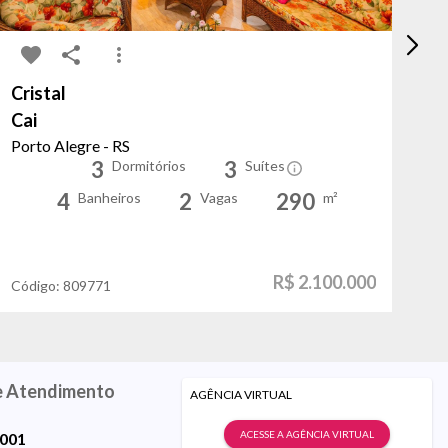
Cristal
No
Cai
Al
Porto Alegre - RS
Po
3
3
Dormitórios
Suítes
4
2
290
Banheiros
Vagas
m²
R$ 2.100.000
Código:
809771
Có
e Atendimento
AGÊNCIA VIRTUAL
ACESSE A AGÊNCIA VIRTUAL
9001