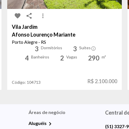
Vila Jardim
Afonso Lourenço Mariante
Porto Alegre - RS
3
3
Dormitórios
Suítes
4
2
290
Banheiros
Vagas
m²
R$ 2.100.000
Código:
104713
Áreas de negócio
Central d
Aluguéis
(51) 3327-