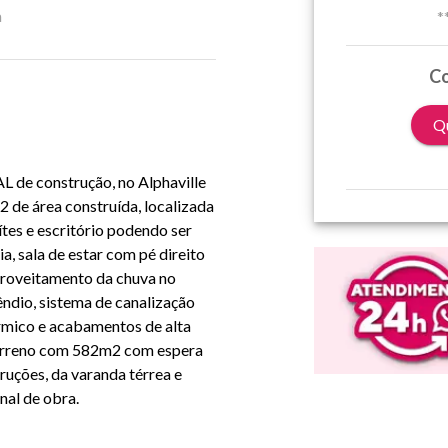
a
*
Co
Qu
L de construção, no Alphaville
 de área construída, localizada
tes e escritório podendo ser
, sala de estar com pé direito
aproveitamento da chuva no
êndio, sistema de canalização
érmico e acabamentos de alta
Terreno com 582m2 com espera
truções, da varanda térrea e
nal de obra.