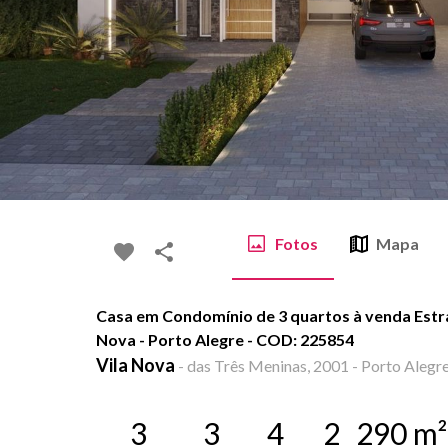
Fotos
Mapa
Casa em Condomínio de 3 quartos à venda Estra
Nova - Porto Alegre - COD: 225854
Vila Nova
-
das Três Meninas, 2001 - Porto Alegre
3
3
4
2
290
m²