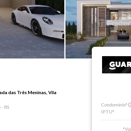
da das Três Meninas, Vila
Condomínio*
 - RS
IPTU*
*Val