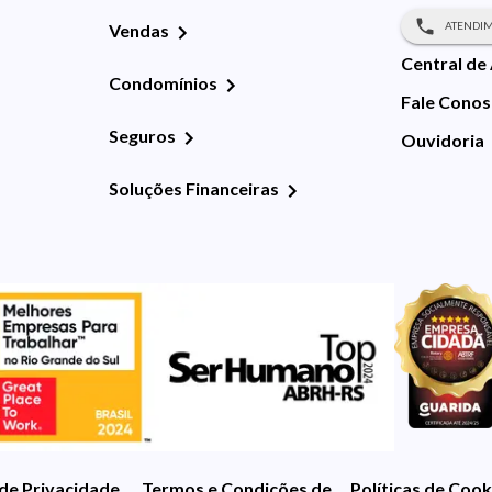
ATENDIM
Vendas
Central de
Condomínios
Fale Cono
Seguros
Ouvidoria
Soluções Financeiras
 de Privacidade
Termos e Condições de Uso
Políticas de Cook