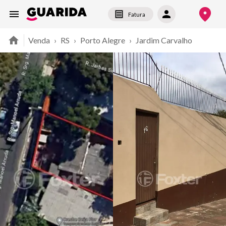
Fatura
Venda
›
RS
›
Porto Alegre
›
Jardim Carvalho