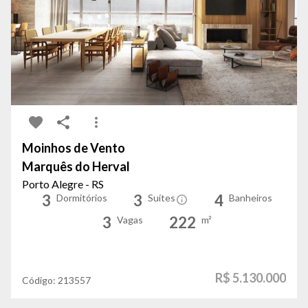
Moinhos de Vento
Marquês do Herval
Porto Alegre - RS
3
3
4
Dormitórios
Suítes
Banheiros
3
222
Vagas
m²
R$ 5.130.000
Código:
213557