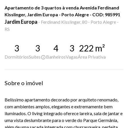
Apartamento de 3 quartos à venda Avenida Ferdinand
Kisslinger, Jardim Europa - Porto Alegre - COD: 985991
Jardim Europa
-
Ferdinand Kisslinger, 80 - Porto Alegre -
RS
3
3
4
3
222
m²
Dormitórios
Suítes
Banheiros
Vagas
Área Privativa
Sobre o imóvel
Belíssimo apartamento decorado por arquiteto renomado,
com ambientes amplos, elegantes e extremamente bem
iluminados. O living integrado oferece lareira, sala de jantar e
uma vista deslumbrante para o verde do Parque Germânia,
além de uma sacada integrada com churrasqueira, perfeita