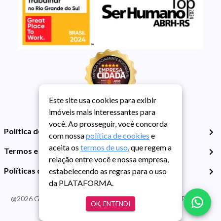
Este site usa cookies para exibir
imóveis mais interessantes para
você. Ao prosseguir, você concorda
Política de Privacidade
com nossa
política de cookies
e
aceita os
termos de uso
, que regem a
Termos e Condições de Uso
relação entre você e nossa empresa,
Políticas de Cookies
estabelecendo as regras para o uso
da PLATAFORMA.
@
2026
Guarida Imóvel. Todos os direitos reservados. CRECI RS -
OK, ENTENDI
413J | CNPJ Guarida: 89.398.606/0001-30