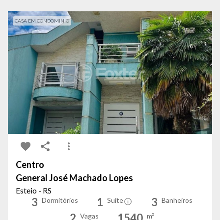
CASA EM CONDOMINIO
Centro
General José Machado Lopes
Esteio - RS
3
1
3
Dormitórios
Suíte
Banheiros
2
1540
Vagas
m²