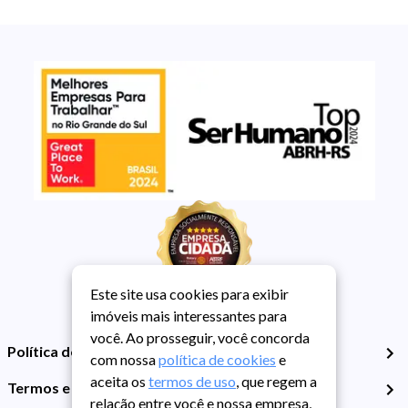
Este site usa cookies para exibir
imóveis mais interessantes para
você. Ao prosseguir, você concorda
Política de Privacidade
com nossa
política de cookies
e
aceita os
termos de uso
, que regem a
Termos e Condições de Uso
relação entre você e nossa empresa,