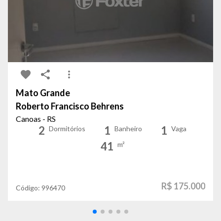
Mato Grande
Roberto Francisco Behrens
Canoas - RS
2
1
1
Dormitórios
Banheiro
Vaga
41
m²
R$ 175.000
Código:
996470