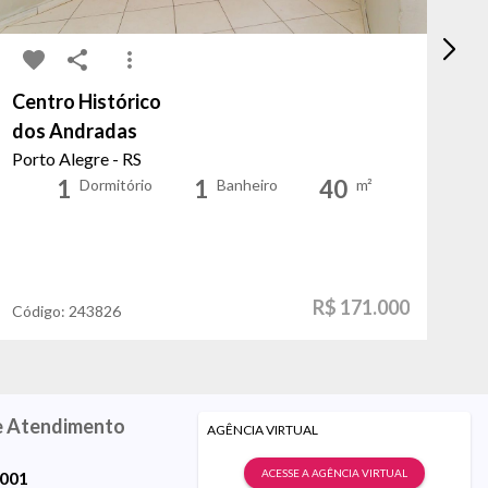
Centro Histórico
Fl
dos Andradas
Sã
Porto Alegre - RS
Po
1
1
40
Dormitório
Banheiro
m²
R$ 171.000
Código:
243826
Có
e Atendimento
AGÊNCIA VIRTUAL
ACESSE A AGÊNCIA VIRTUAL
9001