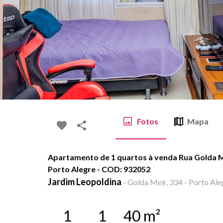
Fotos
Mapa
Apartamento de 1 quartos à venda Rua Golda Me
Porto Alegre - COD: 932052
Jardim Leopoldina
-
Golda Meir, 334 - Porto Ale
1
1
40
m²