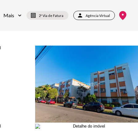
Mais
2ª Via de Fatura
Agência Virtual