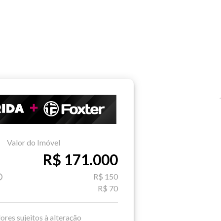
Valor do Imóvel
R$ 171.000
R$ 150
R$ 70
ores sujeitos à alteração