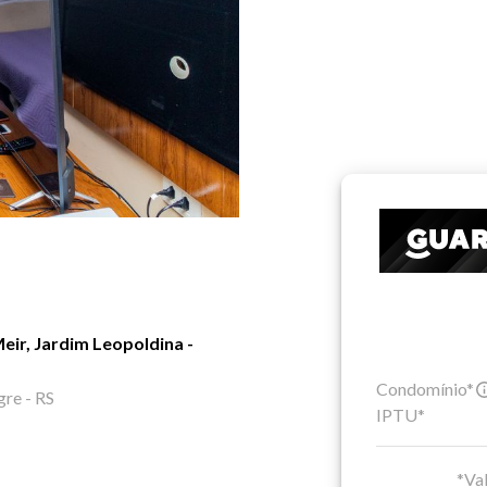
ir, Jardim Leopoldina -
Condomínio*
gre - RS
IPTU*
*Val