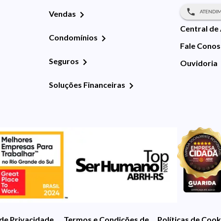
ATENDIM
Vendas
Central de
Condomínios
Fale Cono
Seguros
Ouvidoria
Soluções Financeiras
 de Privacidade
Termos e Condições de Uso
Políticas de Cook