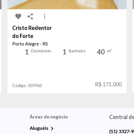
Cristo Redentor
do Forte
Porto Alegre - RS
1
1
40
Dormitório
Banheiro
m²
R$ 171.000
Código:
307965
Áreas de negócio
Central d
Aluguéis
(51) 3327-