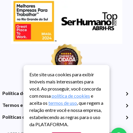
Este site usa cookies para exibir
imóveis mais interessantes para
você. Ao prosseguir, você concorda
Política de Privacidade
com nossa
política de cookies
e
aceita os
termos de uso
, que regem a
Termos e Condições de Uso
relação entre você e nossa empresa,
Políticas de Cookies
estabelecendo as regras para o uso
da PLATAFORMA.