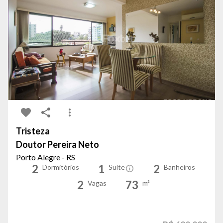
Tristeza
Doutor Pereira Neto
Porto Alegre - RS
2
1
2
Dormitórios
Suíte
Banheiros
2
73
Vagas
m²