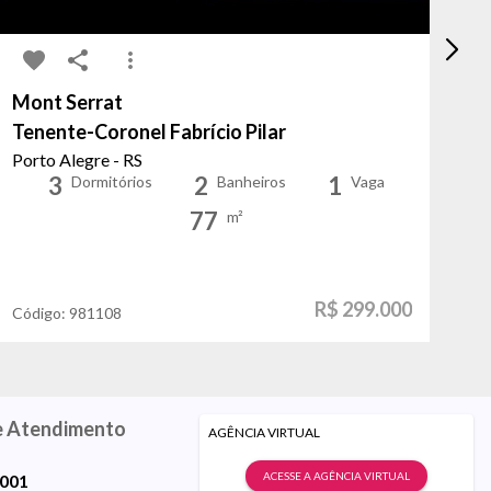
Mont Serrat
Cr
Tenente-Coronel Fabrício Pilar
Ca
Porto Alegre - RS
Po
3
2
1
Dormitórios
Banheiros
Vaga
77
m²
R$ 299.000
Código:
981108
Có
e Atendimento
AGÊNCIA VIRTUAL
ACESSE A AGÊNCIA VIRTUAL
9001