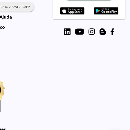
ENTO VIA WHATSAPP
 Ajuda
sco
ies