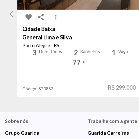
Cidade Baixa
General Lima e Silva
Porto Alegre - RS
3
2
1
Dormitórios
Banheiros
Vaga
77
m²
R$ 299.000
Código:
820852
Sobre nós
Trabalhe com a gente
Grupo Guarida
Guarida Carreiras