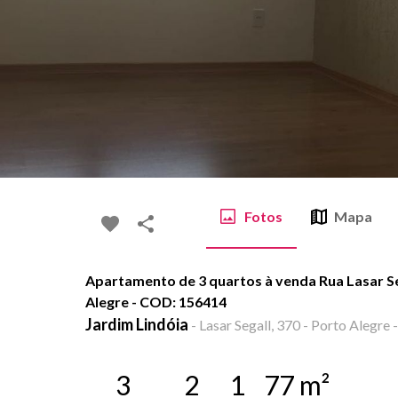
Fotos
Mapa
Apartamento de 3 quartos à venda Rua Lasar Seg
Alegre - COD: 156414
Jardim Lindóia
-
Lasar Segall, 370 - Porto Alegre 
3
2
1
77
m²