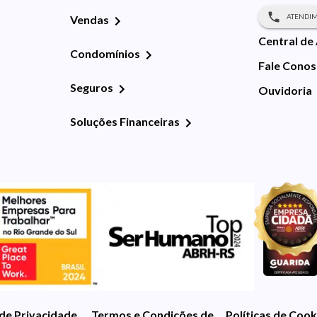
ATENDIM
Vendas
Central de
Condomínios
Fale Cono
Seguros
Ouvidoria
Soluções Financeiras
 de Privacidade
Termos e Condições de Uso
Políticas de Cook