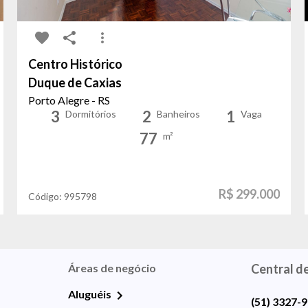
Centro Histórico
Duque de Caxias
Porto Alegre - RS
3
2
1
Dormitórios
Banheiros
Vaga
77
m²
R$ 299.000
Código:
995798
Áreas de negócio
Central d
Aluguéis
(51) 3327-