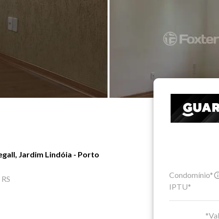
all, Jardim Lindóia - Porto
Condomínio*
- RS
IPTU*
*Val