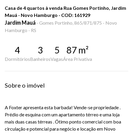
Casa de 4 quartos à venda Rua Gomes Portinho, Jardim
Mauá - Novo Hamburgo - COD: 161929
Jardim Mauá
-
Gomes Portinho, 865/871/875 - Novo
Hamburgo - RS
4
3
5
87
m²
Dormitórios
Banheiros
Vagas
Área Privativa
Sobre o imóvel
A Foxter apresenta esta barbada! Vende-se propriedade .
Prédio de esquina com um apartamento térreo e uma loja
mais duas casas térreas . Ótimo ponto comercial com boa
circulação e potencial para negócio e locação em Novo