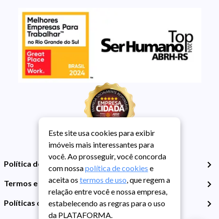
Este site usa cookies para exibir
imóveis mais interessantes para
você. Ao prosseguir, você concorda
Política de Privacidade
com nossa
política de cookies
e
aceita os
termos de uso
, que regem a
Termos e Condições de Uso
relação entre você e nossa empresa,
Políticas de Cookies
estabelecendo as regras para o uso
da PLATAFORMA.