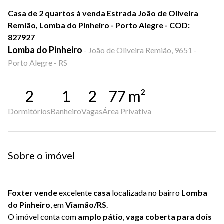
Casa de 2 quartos à venda Estrada João de Oliveira
Remião, Lomba do Pinheiro - Porto Alegre - COD:
827927
Lomba do Pinheiro
-
João de Oliveira Remião, 9651 -
Porto Alegre - RS
2
1
2
77
m²
Dormitórios
Banheiro
Vagas
Área Privativa
Sobre o imóvel
Foxter vende
excelente
casa
localizada no bairro
Lomba
do Pinheiro
, em
Viamão/RS
.
O imóvel conta com
amplo pátio
,
vaga coberta para dois