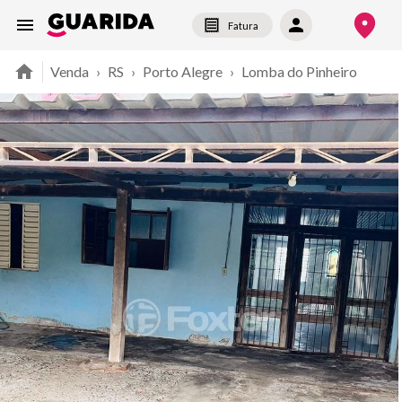
Fatura
Venda
›
RS
›
Porto Alegre
›
Lomba do Pinheiro