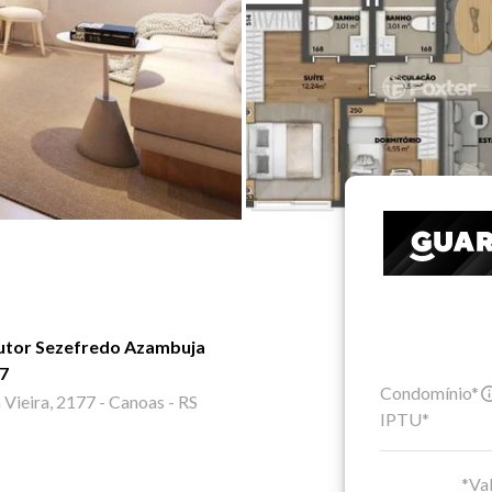
utor Sezefredo Azambuja
97
Condomínio*
ieira, 2177 - Canoas - RS
IPTU*
*Val