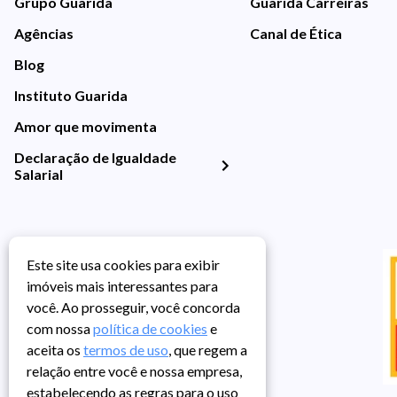
Grupo Guarida
Guarida Carreiras
Agências
Canal de Ética
Blog
Instituto Guarida
Amor que movimenta
Declaração de Igualdade
Salarial
Este site usa cookies para exibir
imóveis mais interessantes para
você. Ao prosseguir, você concorda
com nossa
política de cookies
e
aceita os
termos de uso
, que regem a
relação entre você e nossa empresa,
estabelecendo as regras para o uso