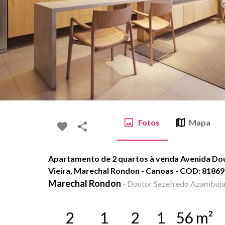
Fotos
Mapa
Apartamento de 2 quartos à venda Avenida Do
Vieira, Marechal Rondon - Canoas - COD: 8186
Marechal Rondon
-
Doutor Sezefredo Azambuja V
2
1
2
1
56
m²