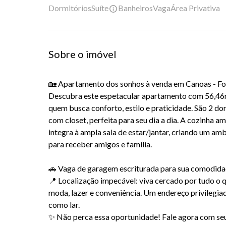
Dormitórios
Suíte
Banheiros
Vaga
Área Privativa
Sobre o imóvel
🏡 Apartamento dos sonhos à venda em Canoas - Fox
Descubra este espetacular apartamento com 56,46m²
quem busca conforto, estilo e praticidade. São 2 dor
com closet, perfeita para seu dia a dia. A cozinha 
integra à ampla sala de estar/jantar, criando um a
para receber amigos e família.
🚗 Vaga de garagem escriturada para sua comodida
📍 Localização impecável: viva cercado por tudo o 
moda, lazer e conveniência. Um endereço privilegi
como lar.
✨ Não perca essa oportunidade! Fale agora com seu