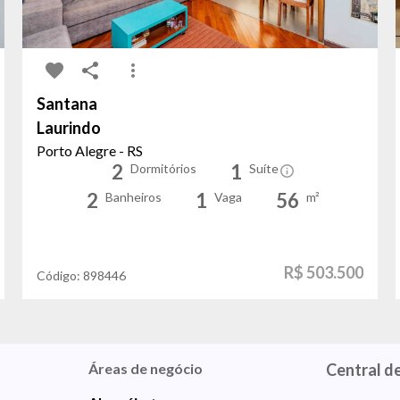
Santana
Laurindo
Porto Alegre - RS
2
1
Dormitórios
Suíte
2
1
56
Banheiros
Vaga
m²
R$ 503.500
Código:
898446
Áreas de negócio
Central d