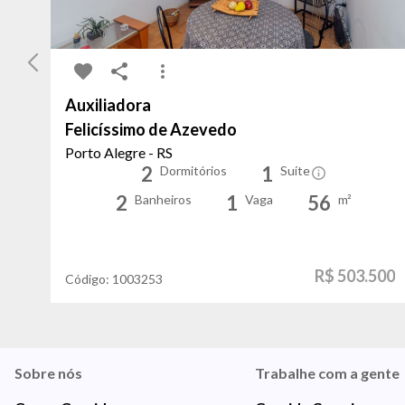
Auxiliadora
Felicíssimo de Azevedo
Porto Alegre - RS
2
1
Dormitórios
Suíte
2
1
56
Banheiros
Vaga
m²
R$ 503.500
Código:
1003253
Sobre nós
Trabalhe com a gente