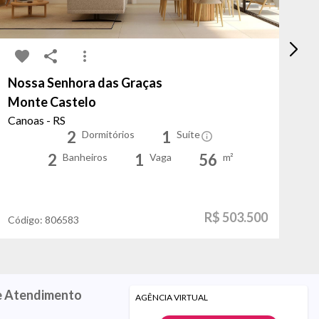
Nossa Senhora das Graças
Bo
Monte Castelo
Ge
Canoas - RS
Po
2
1
Dormitórios
Suíte
2
1
56
Banheiros
Vaga
m²
R$ 503.500
Código:
806583
Có
e Atendimento
AGÊNCIA VIRTUAL