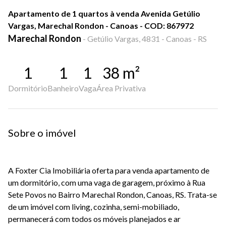
Apartamento de 1 quartos à venda Avenida Getúlio
Vargas, Marechal Rondon - Canoas - COD: 867972
Marechal Rondon
-
Getúlio Vargas, 4831 - Canoas - RS
1
1
1
38
m²
Dormitório
Banheiro
Vaga
Área Privativa
Sobre o imóvel
A Foxter Cia Imobiliária oferta para venda apartamento de
um dormitório, com uma vaga de garagem, próximo à Rua
Sete Povos no Bairro Marechal Rondon, Canoas, RS. Trata-se
de um imóvel com living, cozinha, semi-mobiliado,
permanecerá com todos os móveis planejados e ar