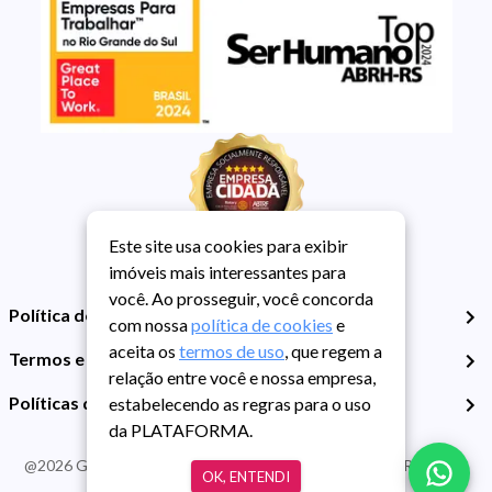
Este site usa cookies para exibir
imóveis mais interessantes para
você. Ao prosseguir, você concorda
Política de Privacidade
com nossa
política de cookies
e
aceita os
termos de uso
, que regem a
Termos e Condições de Uso
relação entre você e nossa empresa,
Políticas de Cookies
estabelecendo as regras para o uso
da PLATAFORMA.
@
2026
Guarida Imóvel. Todos os direitos reservados. CRECI RS -
OK, ENTENDI
413J | CNPJ Guarida: 89.398.606/0001-30