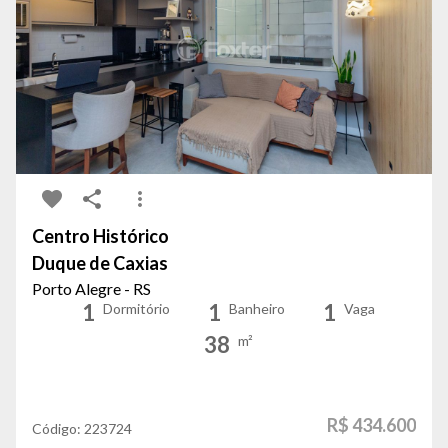
Centro Histórico
Duque de Caxias
Porto Alegre - RS
1
1
1
Dormitório
Banheiro
Vaga
38
m²
R$ 434.600
Código:
223724