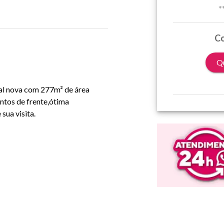
*
Co
Qu
ial nova com 277m² de área
ntos de frente,ótima
sua visita.