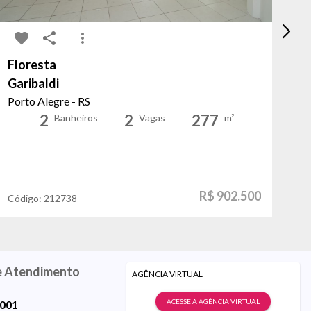
Floresta
Me
Garibaldi
B
Porto Alegre - RS
Po
2
2
277
Banheiros
Vagas
m²
R$ 902.500
Código:
212738
Có
e Atendimento
AGÊNCIA VIRTUAL
ACESSE A AGÊNCIA VIRTUAL
9001