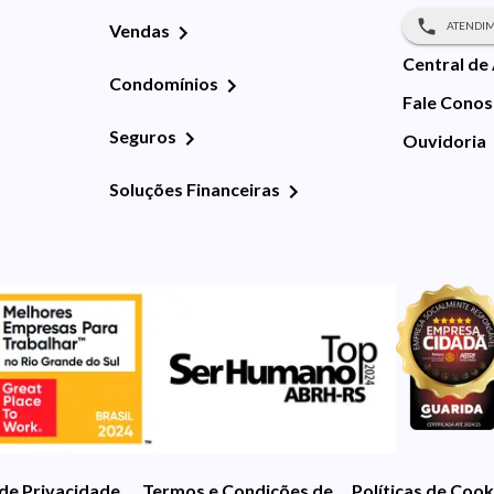
ATENDIM
Vendas
Central de
Condomínios
Fale Cono
Seguros
Ouvidoria
Soluções Financeiras
 de Privacidade
Termos e Condições de Uso
Políticas de Cook