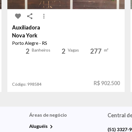
Auxiliadora
Nova York
Porto Alegre - RS
2
2
277
Banheiros
Vagas
m²
R$ 902.500
Código:
998584
Áreas de negócio
Central d
Aluguéis
(51) 3327-