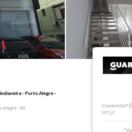
dianeira - Porto Alegre -
Condomínio*
o Alegre - RS
IPTU*
*Val