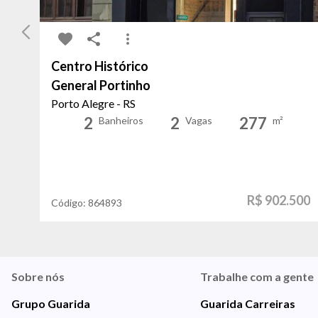
Centro Histórico
General Portinho
Porto Alegre - RS
2
2
277
Banheiros
Vagas
m²
R$ 902.500
Código:
864893
Sobre nós
Trabalhe com a gente
Grupo Guarida
Guarida Carreiras