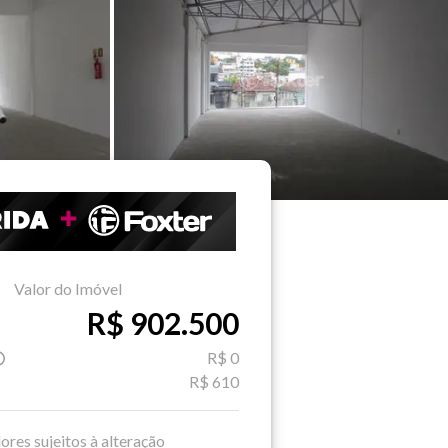
Valor do Imóvel
R$ 902.500
R$ 0
R$ 610
ores sujeitos à alteração