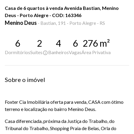
Casa de 6 quartos à venda Avenida Bastian, Menino
Deus - Porto Alegre - COD: 163346
Menino Deus
-
Bastian, 191 - Porto Alegre - RS
6
2
4
6
276
m²
Dormitórios
Suítes
Banheiros
Vagas
Área Privativa
Sobre o imóvel
Foxter Cia Imobiliária oferta para venda, CASA
com ótimo
terreno e localização no bairro Menino Deus.
Casa diferenciada, próxima da Justiça do Trabalho, do
Tribunal do Trabalho, Shopping Praia de Belas, Orla do