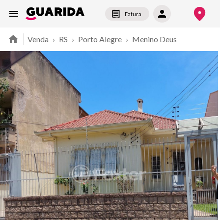
Fatura
Venda
›
RS
›
Porto Alegre
›
Menino Deus