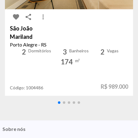
São João
Mariland
Porto Alegre - RS
2
3
2
Dormitórios
Banheiros
Vagas
174
m²
R$ 989.000
Código:
1004486
Sobre nós