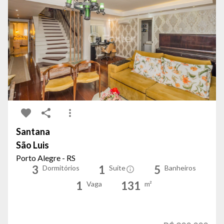
Santana
São Luis
Porto Alegre - RS
3
1
5
Dormitórios
Suíte
Banheiros
1
131
Vaga
m²