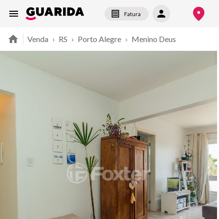
Fatura
Venda
›
RS
›
Porto Alegre
›
Menino Deus