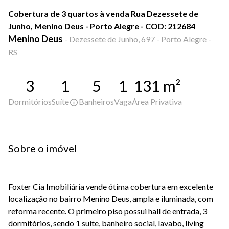
Cobertura de 3 quartos à venda Rua Dezessete de
Junho, Menino Deus - Porto Alegre - COD: 212684
Menino Deus
-
Dezessete de Junho, 697 - Porto Alegre -
RS
3
1
5
1
131
m²
Dormitórios
Suíte
Banheiros
Vaga
Área Privativa
Sobre o imóvel
Foxter Cia Imobiliária vende ótima cobertura em excelente
localização no bairro Menino Deus, ampla e iluminada, com
reforma recente. O primeiro piso possui hall de entrada, 3
dormitórios, sendo 1 suíte, banheiro social, lavabo, living