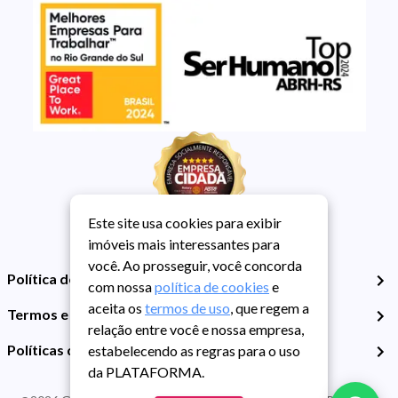
Este site usa cookies para exibir
imóveis mais interessantes para
você. Ao prosseguir, você concorda
Política de Privacidade
com nossa
política de cookies
e
aceita os
termos de uso
, que regem a
Termos e Condições de Uso
relação entre você e nossa empresa,
Políticas de Cookies
estabelecendo as regras para o uso
da PLATAFORMA.