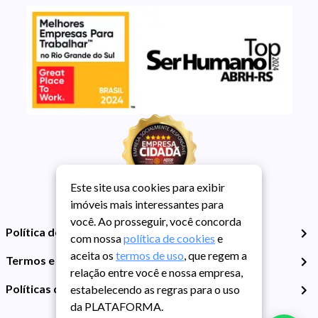
Este site usa cookies para exibir
imóveis mais interessantes para
você. Ao prosseguir, você concorda
Política de Privacidade
com nossa
política de cookies
e
aceita os
termos de uso
, que regem a
Termos e Condições de Uso
relação entre você e nossa empresa,
Políticas de Cookies
estabelecendo as regras para o uso
da PLATAFORMA.