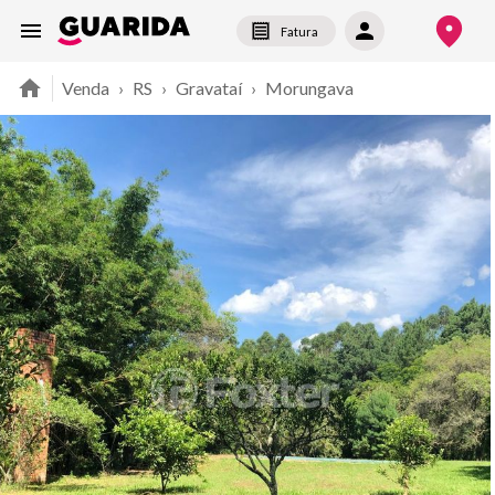
Fatura
Venda
›
RS
›
Gravataí
›
Morungava