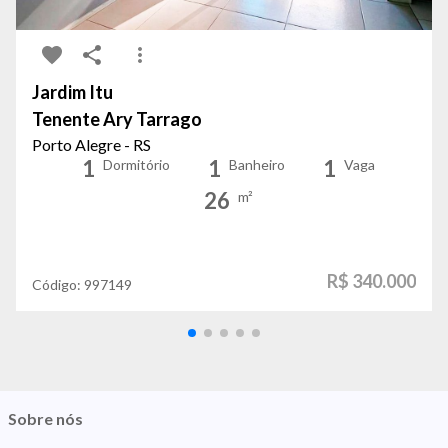
Jardim Itu
Tenente Ary Tarrago
Porto Alegre - RS
1
1
1
Dormitório
Banheiro
Vaga
26
m²
R$ 340.000
Código:
997149
Sobre nós