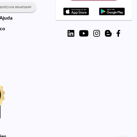
ENTO VIA WHATSAPP
 Ajuda
sco
ies