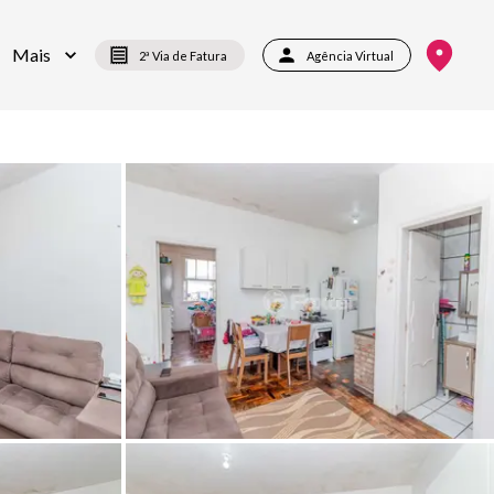
Mais
2ª Via de Fatura
Agência Virtual