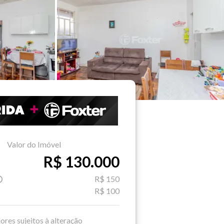
Valor do Imóvel
R$ 130.000
R$ 150
R$ 100
ores sujeitos à alteração