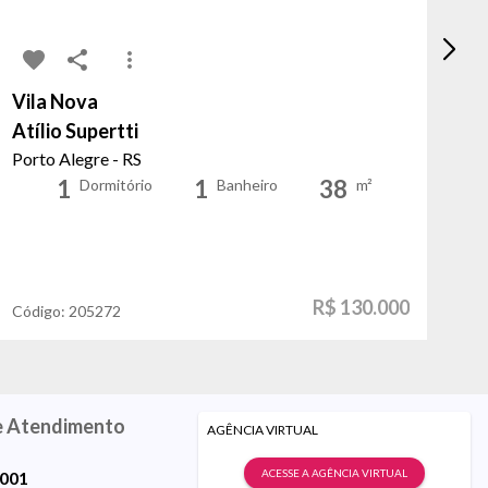
Vila Nova
Ru
Atílio Supertti
Os
Porto Alegre - RS
Po
1
1
38
Dormitório
Banheiro
m²
R$ 130.000
Código:
205272
Có
e Atendimento
AGÊNCIA VIRTUAL
ACESSE A AGÊNCIA VIRTUAL
9001