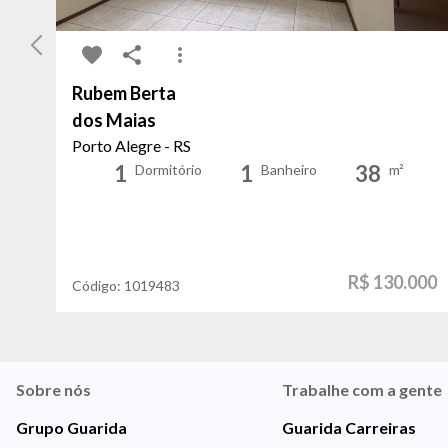
Rubem Berta
dos Maias
Porto Alegre - RS
1
1
38
Dormitório
Banheiro
m²
R$ 130.000
Código:
1019483
Sobre nós
Trabalhe com a gente
Grupo Guarida
Guarida Carreiras