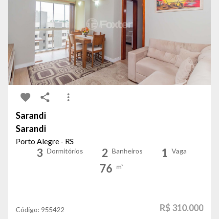
Sarandi
Sarandi
Porto Alegre - RS
3
2
1
Dormitórios
Banheiros
Vaga
76
m²
R$ 310.000
Código:
955422