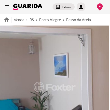
Fatura
Venda
›
RS
›
Porto Alegre
›
Passo da Areia