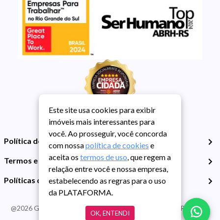
Este site usa cookies para exibir
imóveis mais interessantes para
você. Ao prosseguir, você concorda
Política de Privacidade
com nossa
política de cookies
e
aceita os
termos de uso
, que regem a
Termos e Condições de Uso
relação entre você e nossa empresa,
Políticas de Cookies
estabelecendo as regras para o uso
da PLATAFORMA.
@
2026
Guarida Imóvel. Todos os direitos reservados. CRECI RS -
OK, ENTENDI
413J | CNPJ Guarida: 89.398.606/0001-30