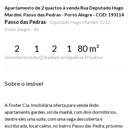
Apartamento de 2 quartos à venda Rua Deputado Hugo
Mardini, Passo das Pedras - Porto Alegre - COD: 193114
Passo das Pedras
-
Deputado Hugo Mardini, 1212 -
Porto Alegre - RS
2
1
2
1
80
m²
Dormitórios
Suíte
Banheiros
Vaga
Área Privativa
Sobre o imóvel
A Foxter Cia. Imobiliária oferta para venda lindo
apartamento garden, sol da manhã, com dois dormitórios,
dentre eles uma suíte, com uma vaga descoberta e
escriturada, local calmo, no bairro Passo das Pedra, próximo