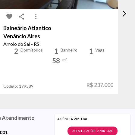
Balneário Atlantico
Pi
Venâncio Aires
Pe
Arroio do Sal - RS
Al
2
1
1
Dormitórios
Banheiro
Vaga
58
m²
R$ 237.000
Código:
199589
Có
e Atendimento
AGÊNCIA VIRTUAL
ACESSE A AGÊNCIA VIRTUAL
9001