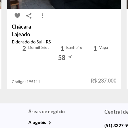
Chácara
Lajeado
Eldorado do Sul - RS
2
1
1
Dormitórios
Banheiro
Vaga
58
m²
R$ 237.000
Código:
195111
Áreas de negócio
Central d
Aluguéis
(51) 3327-