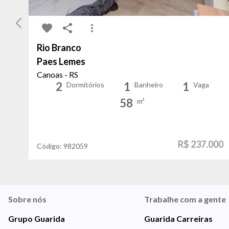
Rio Branco
Paes Lemes
Canoas - RS
2
1
1
Dormitórios
Banheiro
Vaga
58
m²
R$ 237.000
Código:
982059
Sobre nós
Trabalhe com a gente
Grupo Guarida
Guarida Carreiras