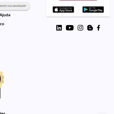
ENTO VIA WHATSAPP
 Ajuda
sco
ies