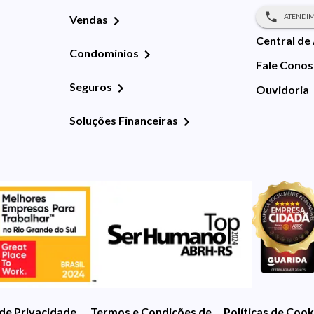
ATENDIM
Vendas
Central de
Condomínios
Fale Cono
Seguros
Ouvidoria
Soluções Financeiras
 de Privacidade
Termos e Condições de Uso
Políticas de Cook