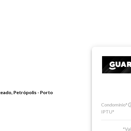
eado, Petrópolis - Porto
Condomínio*
IPTU*
*Val