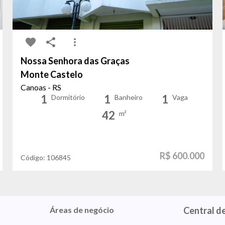
Nossa Senhora das Graças
Monte Castelo
Canoas - RS
1
1
1
Dormitório
Banheiro
Vaga
42
m²
R$ 600.000
Código:
106845
Áreas de negócio
Central d