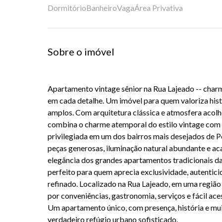
Dormitório
Banheiro
Vaga
Área Privativa
Sobre o imóvel
Apartamento vintage sênior na Rua Lajeado -- charm
em cada detalhe. Um imóvel para quem valoriza hist
amplos. Com arquitetura clássica e atmosfera acol
combina o charme atemporal do estilo vintage com 
privilegiada em um dos bairros mais desejados de
P
peças generosas, iluminação natural abundante e 
elegância dos grandes apartamentos tradicionais d
perfeito para quem aprecia exclusividade, autentici
refinado. Localizado na Rua Lajeado, em uma região
por conveniências, gastronomia, serviços e fácil aces
Um apartamento único, com presença, história e mui
verdadeiro refúgio urbano sofisticado.