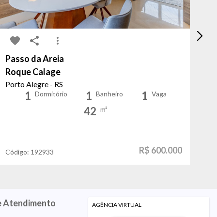
Passo da Areia
Sã
Roque Calage
Jo
Porto Alegre - RS
Po
1
1
1
Dormitório
Banheiro
Vaga
42
m²
R$ 600.000
Código:
192933
Có
e Atendimento
AGÊNCIA VIRTUAL