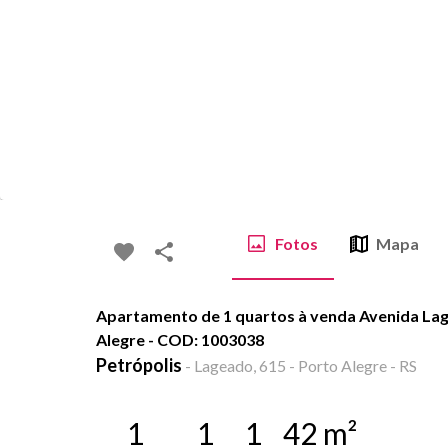
Fotos
Mapa
Apartamento de 1 quartos à venda Avenida Lag
Alegre - COD: 1003038
Petrópolis
-
Lageado, 615 - Porto Alegre - RS
1
1
1
42
m²