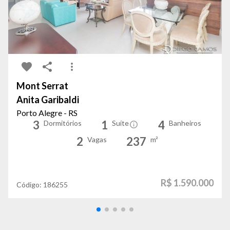
Mont Serrat
Anita Garibaldi
Porto Alegre - RS
3
1
4
Dormitórios
Suíte
Banheiros
2
237
Vagas
m²
R$ 1.590.000
Código:
186255