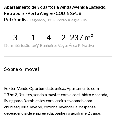
Apartamento de 3 quartos à venda Avenida Lageado,
Petrópolis - Porto Alegre - COD: 865458
Petrópolis
-
Lageado, 393 - Porto Alegre - RS
3
1
4
2
237
m²
Dormitórios
Suíte
Banheiros
Vagas
Área Privativa
Sobre o imóvel
Foxter, Vende Oportunidade única,. Apartamento com
237m2, 3 suítes, sendo a master com closet, hidro e sacada,
living para 3 ambientes com lareira e varanda com
churrasqueira, lavabo, cozinha, lavanderia, despensa,
dependência de empregada, banheiro auxiliar e 2 vagas