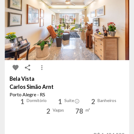
Bela Vista
Carlos Simão Arnt
Porto Alegre - RS
1
1
2
Dormitório
Suíte
Banheiros
2
78
Vagas
m²