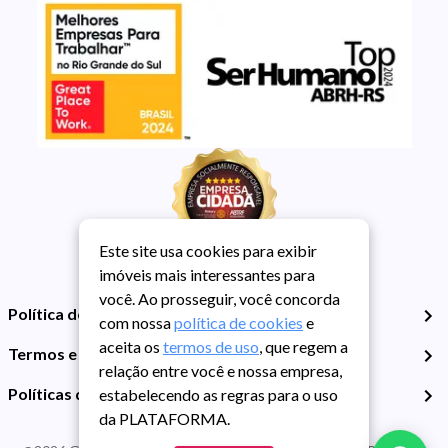
Este site usa cookies para exibir
imóveis mais interessantes para
você. Ao prosseguir, você concorda
Política de Privacidade
com nossa
política de cookies
e
aceita os
termos de uso
, que regem a
Termos e Condições de Uso
relação entre você e nossa empresa,
Políticas de Cookies
estabelecendo as regras para o uso
da PLATAFORMA.