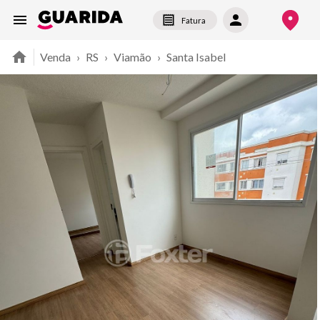
Fatura
Venda
›
RS
›
Viamão
›
Santa Isabel