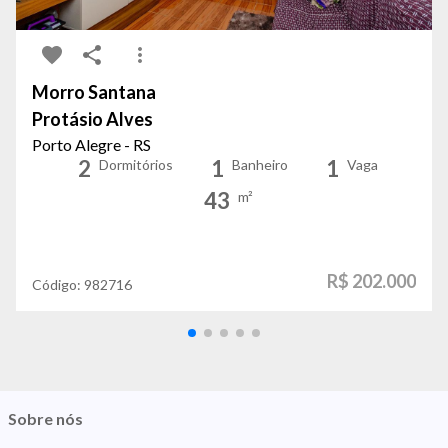
Morro Santana
Protásio Alves
Porto Alegre - RS
2
1
1
Dormitórios
Banheiro
Vaga
43
m²
R$ 202.000
Código:
982716
Sobre nós