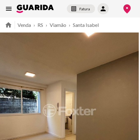
Fatura
Venda
›
RS
›
Viamão
›
Santa Isabel