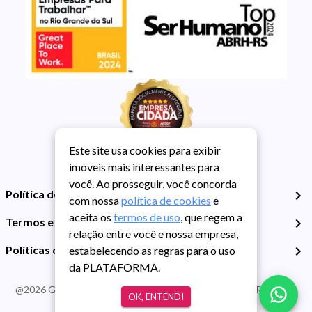
Este site usa cookies para exibir
imóveis mais interessantes para
você. Ao prosseguir, você concorda
Política de Privacidade
com nossa
política de cookies
e
aceita os
termos de uso
, que regem a
Termos e Condições de Uso
relação entre você e nossa empresa,
Políticas de Cookies
estabelecendo as regras para o uso
da PLATAFORMA.
@
2026
Guarida Imóvel. Todos os direitos reservados. CRECI RS -
OK, ENTENDI
413J | CNPJ Guarida: 89.398.606/0001-30