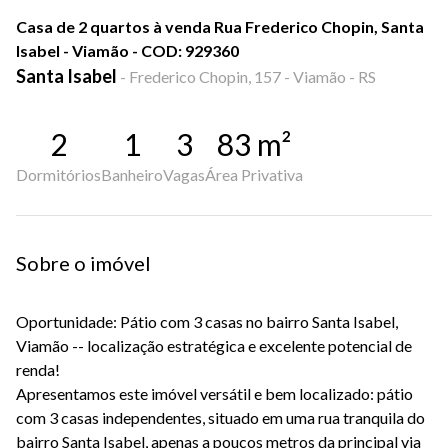
Casa de 2 quartos à venda Rua Frederico Chopin, Santa
Isabel - Viamão - COD: 929360
Santa Isabel
-
Frederico Chopin, 157 - Viamão - RS
2
1
3
83
m²
Dormitórios
Banheiro
Vagas
Área Privativa
Sobre o imóvel
Oportunidade: Pátio com 3 casas no bairro Santa Isabel,
Viamão -- localização estratégica e excelente potencial de
renda!
Apresentamos este imóvel versátil e bem localizado: pátio
com 3 casas independentes, situado em uma rua tranquila do
bairro Santa Isabel, apenas a poucos metros da principal via