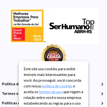
Este site usa cookies para exibir
imóveis mais interessantes para
você. Ao prosseguir, você concorda
Política de Privacidade
com nossa
política de cookies
e
aceita os
termos de uso
, que regem a
Termos e Condições de Uso
relação entre você e nossa empresa,
Políticas de Cookies
estabelecendo as regras para o uso