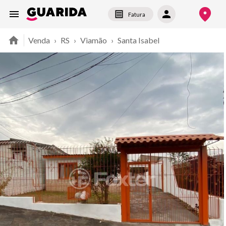
Fatura
Venda
›
RS
›
Viamão
›
Santa Isabel