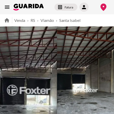
Fatura
Venda
›
RS
›
Viamão
›
Santa Isabel