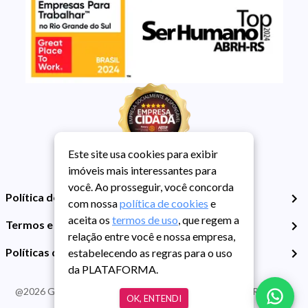
Este site usa cookies para exibir
imóveis mais interessantes para
você. Ao prosseguir, você concorda
Política de Privacidade
com nossa
política de cookies
e
aceita os
termos de uso
, que regem a
Termos e Condições de Uso
relação entre você e nossa empresa,
Políticas de Cookies
estabelecendo as regras para o uso
da PLATAFORMA.
@
2026
Guarida Imóvel. Todos os direitos reservados. CRECI RS -
OK, ENTENDI
413J | CNPJ Guarida: 89.398.606/0001-30