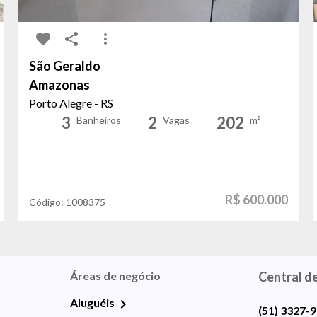
São Geraldo
Amazonas
Porto Alegre - RS
3
2
202
Banheiros
Vagas
m²
R$ 600.000
Código:
1008375
Áreas de negócio
Central d
Aluguéis
(51) 3327-