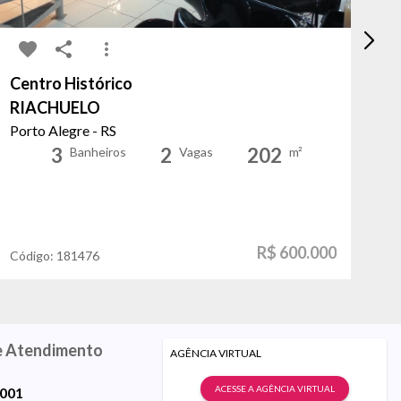
Centro Histórico
Cr
RIACHUELO
Ál
Porto Alegre - RS
Po
3
2
202
Banheiros
Vagas
m²
R$ 600.000
Código:
181476
Có
e Atendimento
AGÊNCIA VIRTUAL
ACESSE A AGÊNCIA VIRTUAL
9001