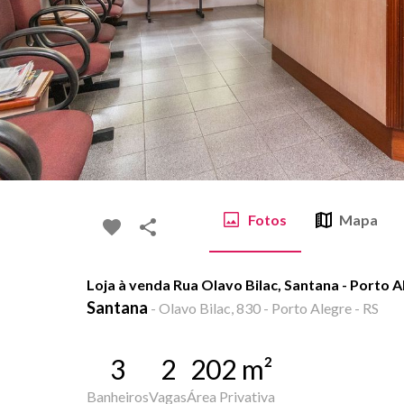
Fotos
Mapa
Loja à venda Rua Olavo Bilac, Santana - Porto 
Santana
-
Olavo Bilac, 830 - Porto Alegre - RS
3
2
202
m²
Banheiros
Vagas
Área Privativa