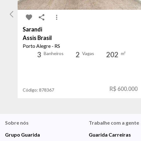
Sarandi
Assis Brasil
Porto Alegre - RS
3
2
202
Banheiros
Vagas
m²
R$ 600.000
Código:
878367
Sobre nós
Trabalhe com a gente
Grupo Guarida
Guarida Carreiras