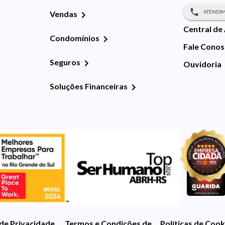
ATENDIM
Vendas
Central de
Condomínios
Fale Cono
Seguros
Ouvidoria
Soluções Financeiras
 de Privacidade
Termos e Condições de Uso
Políticas de Cook