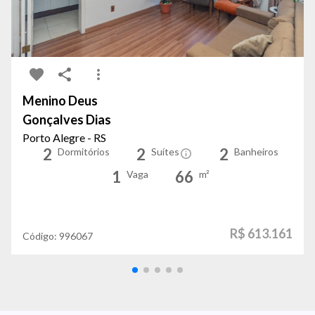
Menino Deus
Gonçalves Dias
Porto Alegre - RS
2
2
2
Dormitórios
Suítes
Banheiros
1
66
Vaga
m²
R$ 613.161
Código:
996067