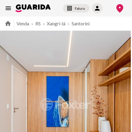
Fatura
Venda
›
RS
›
Xangri-lá
›
Santorini