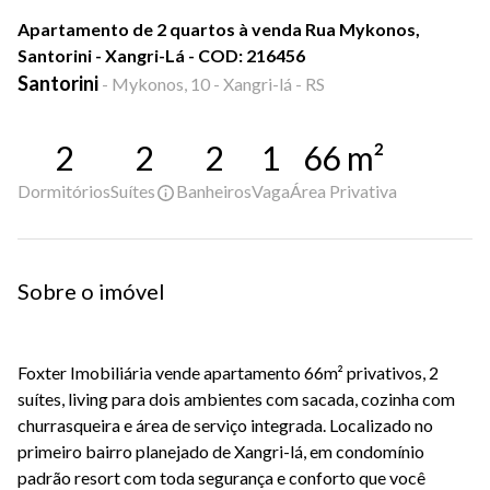
Apartamento de 2 quartos à venda Rua Mykonos,
Santorini - Xangri-Lá - COD: 216456
Santorini
-
Mykonos, 10 - Xangri-lá - RS
2
2
2
1
66
m²
Dormitórios
Suítes
Banheiros
Vaga
Área Privativa
Sobre o imóvel
Foxter Imobiliária vende apartamento 66m² privativos, 2
suítes, living para dois ambientes com sacada, cozinha com
churrasqueira e área de serviço integrada. Localizado no
primeiro bairro planejado de Xangri-lá, em condomínio
padrão resort com toda segurança e conforto que você