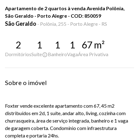
Apartamento de 2 quartos à venda Avenida Polônia,
São Geraldo - Porto Alegre - COD: 850059
São Geraldo
-
Polônia, 255 - Porto Alegre - RS
2
1
1
1
67
m²
Dormitórios
Suíte
Banheiro
Vaga
Área Privativa
Sobre o imóvel
Foxter vende excelente apartamento com 67, 45 m2
distribuídos em 2d, 1 suíte, andar alto, living, cozinha com
churrasqueira, área de serviço integrada, banheiro e 1 vaga
de garagem coberta. Condomínio com infraestrutura
completa e portaria 24hs.