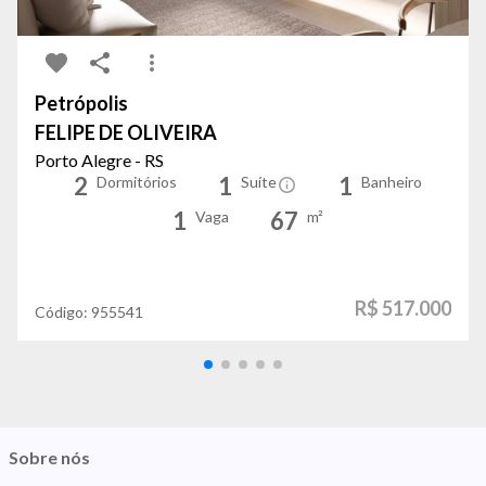
Petrópolis
FELIPE DE OLIVEIRA
Porto Alegre - RS
2
1
1
Dormitórios
Suíte
Banheiro
1
67
Vaga
m²
R$ 517.000
Código:
955541
Sobre nós