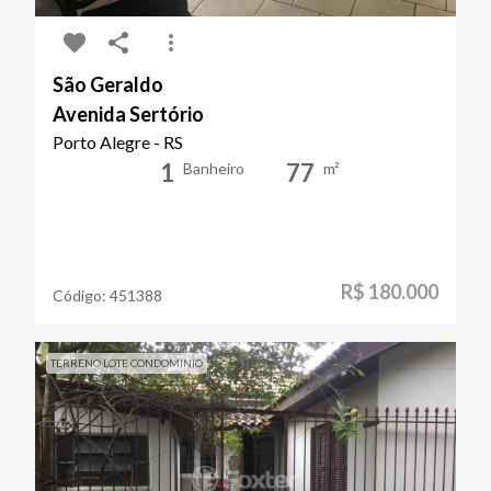
São Geraldo
Avenida Sertório
Porto Alegre - RS
1
77
Banheiro
m²
R$ 180.000
Código:
451388
TERRENO LOTE CONDOMINIO