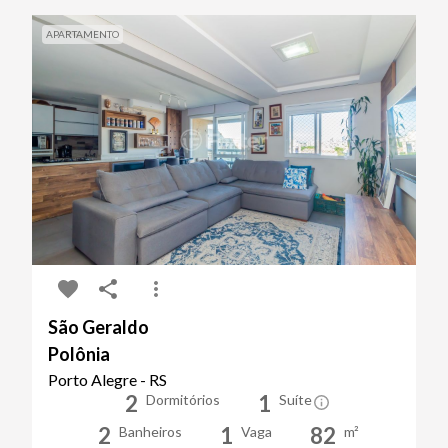
APARTAMENTO
São Geraldo
Polônia
Porto Alegre - RS
2
1
Dormitórios
Suíte
2
1
82
Banheiros
Vaga
m²