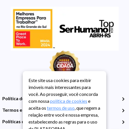
Este site usa cookies para exibir
imóveis mais interessantes para
você. Ao prosseguir, você concorda
Política de Privacidade
com nossa
política de cookies
e
aceita os
termos de uso
, que regem a
Termos e Condições de Uso
relação entre você e nossa empresa,
Políticas de Cookies
estabelecendo as regras para o uso
da PLATAFORMA.