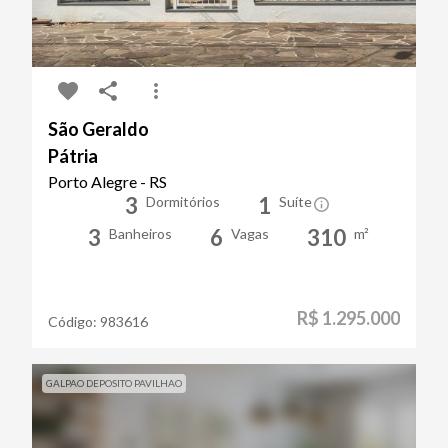
São Geraldo
Pátria
Porto Alegre - RS
3
1
Dormitórios
Suíte
3
6
310
Banheiros
Vagas
m²
R$ 1.295.000
Código:
983616
GALPAO DEPOSITO PAVILHAO