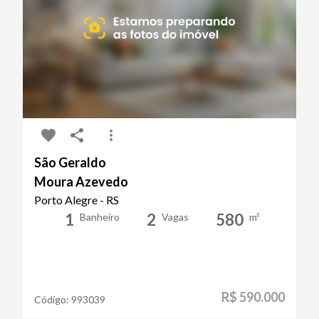
São Geraldo
Moura Azevedo
Porto Alegre - RS
1
2
580
Banheiro
Vagas
m²
R$ 590.000
Código:
993039