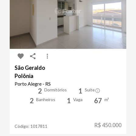
São Geraldo
Polônia
Porto Alegre - RS
2
1
Dormitórios
Suíte
2
1
67
Banheiros
Vaga
m²
R$ 450.000
Código:
1017811