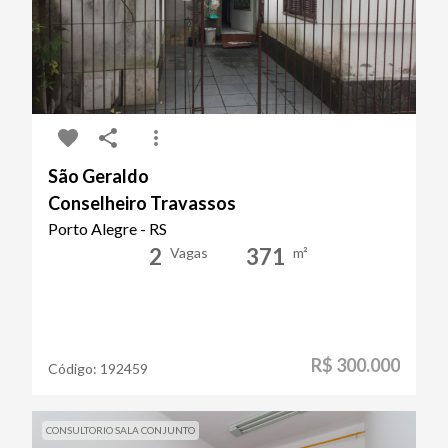
São Geraldo
Conselheiro Travassos
Porto Alegre - RS
2
371
Vagas
m²
R$ 300.000
Código:
192459
CONSULTORIO SALA CONJUNTO