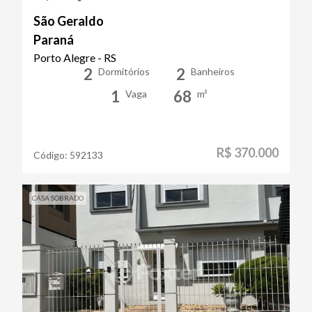
São Geraldo
Paraná
Porto Alegre - RS
2
2
Dormitórios
Banheiros
1
68
Vaga
m²
R$ 370.000
Código:
592133
CASA SOBRADO