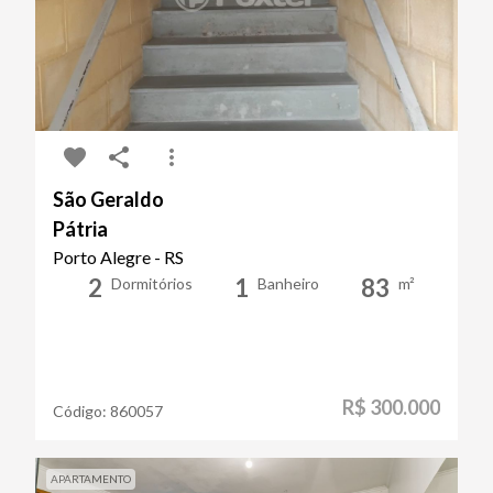
São Geraldo
Pátria
Porto Alegre - RS
2
1
83
Dormitórios
Banheiro
m²
R$ 300.000
Código:
860057
APARTAMENTO