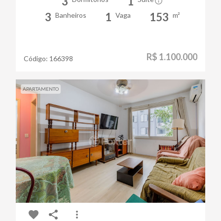
3
1
3
1
153
Banheiros
Vaga
m²
R$ 1.100.000
Código:
166398
APARTAMENTO