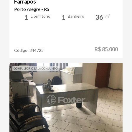
Farrapos
Porto Alegre - RS
1
1
36
Dormitório
Banheiro
m²
R$ 85.000
Código:
844725
CONSULTORIO SALA CONJUNTO