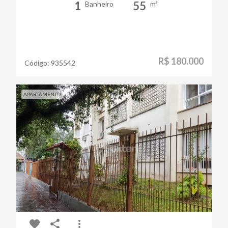
1
55
Banheiro
m²
R$ 180.000
Código:
935542
APARTAMENTO